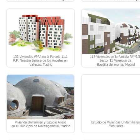
PROYECTO DE EJECUCIÓN DE
ESTUDIO Y DESARROLLO DE
EDIFICACIÓN DE 1 VIVIENDA
SOLUCIÓN ARQUITECTÓNIC
UNIFAMILIAR Y ESTUDIO ANEJO EN
MODULAR DE VIVIENDAS
EL MUNICIPIO DE NAVALAGAMELLA
UNIFAMILIARES DE 2 A 5
– MADRID.
DORMITORIOS.
PROYECTO DE EJECUCIÓN DE
SELECCIONADOS EN EL CONCU
EDIFICACIÓN DE 6 VIVIENDAS EN
“SOLUCIONES URBANAS 2005
LA C/ PROGRESO EN EL MUNICIPIO
CONCURSO PARA LA CIUDA
DE BARGAS – TOLEDO.
SOSTENIBLE”, EN LA CATEGORÍ
PROPUESTAS DE FUTURO: (
VIVIENDAS PARA ANCIANOS
JÓVENES Y ARTISTAS)