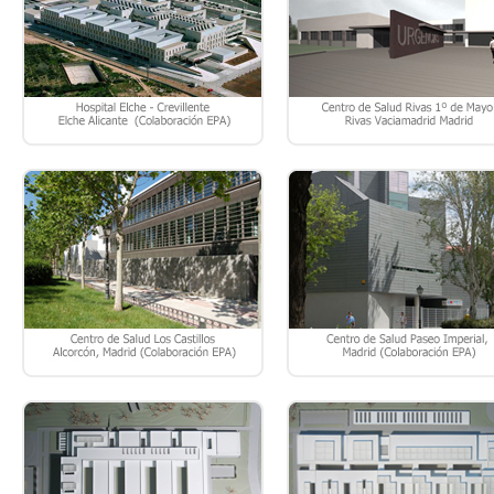
CASTILLOS”, ALCORCÓN – MADRID.
IMPERIAL” – MADRID.
HOSPITAL DEL TAJO, ARANJUEZ
HOSPITAL DE VALLECAS, (MADR
(MADRID).
PLANEAMIENTO Y PAISAJISMO
REFORMAS Y DISEÑO INTERI