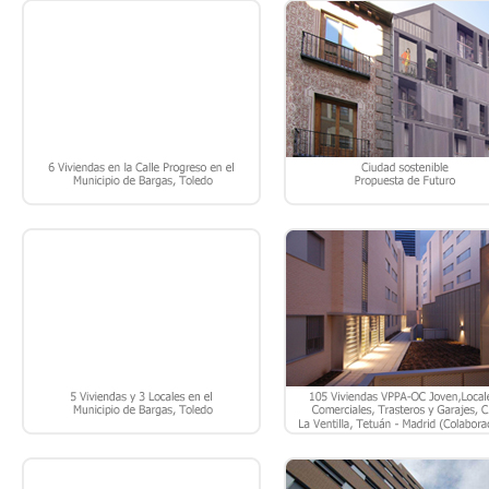
PROYECTO DE EJECUCIÓN DE
105 VPPA–OC JOVEN, LOCAL
EDIFICACIÓN DE 5 VIVIENDAS Y 3
COMERCIALES, TRASTEROS 
LOCALES EN EL MUNICIPIO DE
GARAJE, PARCELA C2, LA
BARGAS. (TOLEDO).
VENTILLA, TETUÁN – MADRI
PROYECTO BÁSICO DE 57
113 VPP, GARAJES Y TRASTER
VIVIENDAS, TRASTEROS Y GARAJES
MANZANA 14.3.1, ENSANC
EN BOADILLA DEL MONTE –
SUR, ALCORCÓN – MADRID
MADRID.