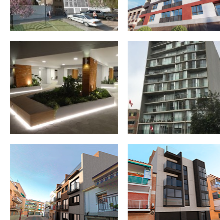
REESTRUCTURACIÓN PARCIAL,
REESTRUCTURACIÓN PARCIA
ACONDICIONAMIENTO TOTAL Y
ACONDICIONAMIENTO TOTAL
AMPLIACIÓN DE EDIFICIO PARA 5
AMPLIACIÓN DE EDIFICIO PAR
VIVIENDAS EN LA CALLE
VIVIENDAS Y GARAJE-
CASARRUBUELOS Nº10. GETAFE.
APARCAMIENTO EN LA CALL
MADRID
CIEMPOZUELOS Nº27. GETAF
MADRID
RECRECIDO DEL ANDÉN 1 Y
RECRECIDO DE ANDENES EN 
ADAPTACIÓN DE ACCESO EN LA
ESTACIÓN DE BADAJOZ
ESTACIÓN DE CASTELLÓN