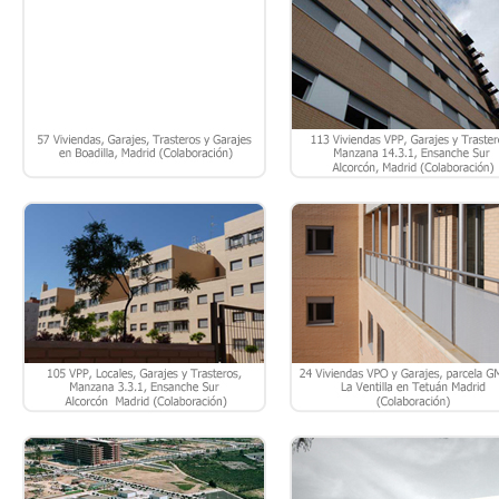
105 VPP, LOCALES, GARAJES Y
24 VPO Y GARAJE, PARCELA 
TRASTEROS, MANZANA 3.3.1,
A, LA VENTILLA, TETUÁN 
ENSANCHE SUR, ALCORCÓN –
MADRID.
MADRID.
PROYECTO BÁSICO PARA NUEVO
CONCURSO CENTRO DE SALU
HOSPITAL ELCHE-CREVILLENTE, EN
“RIVAS 1º DE MAYO” RIVA
EL SECTOR E-27, EN ELCHE –
VACIAMADRID – MADRID.
ALICANTE
CENTRO DE SALUD “LOS
CENTRO DE SALUD “PASEO