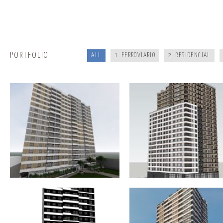
CONJUNTO RESIDENCIAL CON
EDIFICIO USOS MIXTO «COMER
LOCALES Y 472 DEPARTAMENTOS
+ RESIDENCIAL» CON 188
EN AV. VENEZUELA. CERCADO DE
DEPARTAMENTOS Y 5 LOCALES
LIMA
SURQUILLO. LIMA
PORTFOLIO
ALL
1. FERROVIARIO
2. RESIDENCIAL
EDIFICIO USO MIXO «LOCAL
EDIFICIO USO MIXTO
COMERCIAL + MULTIFAMILIAR»
«COMERCIAL+RESIDENCIAL» V
COLONIAL 2042 CON 150
ALBA CON 133 DEPARTAMENT
DEPARTAMENTOS Y LOCAL EN
2 LOCALES EN PUEBLO LIBRE. 
CERCADO DE LIMA
EDIFICIO MULTIFAMILIAR VARELA Y
EDIFICIO MULTIFAMILIAR «NE
ORBEGOSO. 130 DEPARTAMENTOS
108 VIVIENDAS EN PUEBLO LI