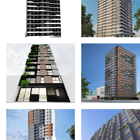
EN SURQUILLO. LIMA
LIMA
EDIFICIO MULTIFAMILIAR «CANADÁ
EDIFICIO MULTIFAMILIAR
750» 109 VIVIENDAS EN LA
«VILLAMAR» 174 VIVIENDAS
VICTORIA. LIMA
SAN MIGUEL. LIMA
CONJUNTO RESIDENCIAL 321
EDIFICIO MULTIFAMILIAR «L
VIVIENDAS EN MAGDALENA DEL
LÚCUMOS» 3 VIVIENDAS
MAR. LIMA
EXCLUSIVAS EN LA MOLINA. L