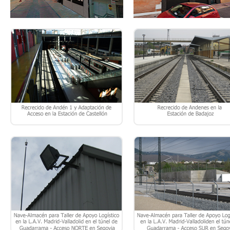
NAVE-ALMACÉN PARA TALLER DE
NAVE-ALMACÉN PARA TALLER
APOYO LOGÍSTICO EN LA L.A.V.
APOYO LOGÍSTICO EN LA L.A.
MADRID-VALLADOLID EN EL TÚNEL
MADRID-VALLADOLID EN EL T
DE GUADARRAMA – ACCESO NORTE
DE GUADARRAMA – ACCESO 
EN SEGOVIA
EN SEGOVIA
CONCURSO CON INTERVENCIÓN DE
CONCURSO DE 115 VIVIENDAS
JURADO: 132 VIVIENDAS VPPA EN
PROTECCIÓN PÚBLICA BÁSI
LA PARCELA 11.1 PLAN PARCIAL
(VPPB) DEL SECTOR 11
NUESTRA SEÑORA DE LOS ÁNGELES
“VALENOSO” DE BOADILLA D
EN VALLECAS – MADRID.
MONTE – MADRID. PARCELA 
9.3.