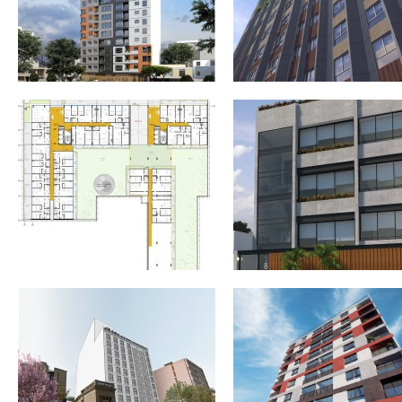
EDIFICIO MULTIFAMILIAR «SACO
EDIFICIO MULTIFAMILIAR
OLIVEROS» 86 VIVIENDAS EN
«TRADIZIONE» 94 VIVIENDAS
CERCADO DE LIMA. LIMA
JESÚS MARÍA. LIMA
EDIFICIO MULTIFAMILIAR «PLAZA
EDIFICIO MULTIFAMILIAR
MONET» 98 VIVIENDAS EN JESÚS
«ESSENZA» 65 VIVIENDAS 
MARÍA. LIMA
MIRAFLORES, LIMA.