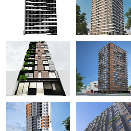
EN SURQUILLO. LIMA
LIMA
EDIFICIO MULTIFAMILIAR «CANADÁ
EDIFICIO MULTIFAMILIAR
750» 109 VIVIENDAS EN LA
«VILLAMAR» 174 VIVIENDAS
VICTORIA. LIMA
SAN MIGUEL. LIMA
CONJUNTO RESIDENCIAL 321
EDIFICIO MULTIFAMILIAR «L
VIVIENDAS EN MAGDALENA DEL
LÚCUMOS» 3 VIVIENDAS
MAR. LIMA
EXCLUSIVAS EN LA MOLINA. L