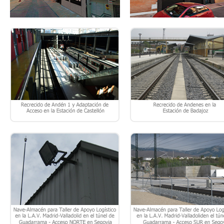
NAVE-ALMACÉN PARA TALLER DE
NAVE-ALMACÉN PARA TALLER
APOYO LOGÍSTICO EN LA L.A.V.
APOYO LOGÍSTICO EN LA L.A.
MADRID-VALLADOLID EN EL TÚNEL
MADRID-VALLADOLID EN EL T
DE GUADARRAMA – ACCESO NORTE
DE GUADARRAMA – ACCESO 
EN SEGOVIA
EN SEGOVIA
CONCURSO CON INTERVENCIÓN DE
CONCURSO DE 115 VIVIENDAS
JURADO: 132 VIVIENDAS VPPA EN
PROTECCIÓN PÚBLICA BÁSI
LA PARCELA 11.1 PLAN PARCIAL
(VPPB) DEL SECTOR 11
NUESTRA SEÑORA DE LOS ÁNGELES
“VALENOSO” DE BOADILLA D
EN VALLECAS – MADRID.
MONTE – MADRID. PARCELA 
9.3.