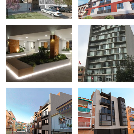
REESTRUCTURACIÓN PARCIAL,
REESTRUCTURACIÓN PARCIA
ACONDICIONAMIENTO TOTAL Y
ACONDICIONAMIENTO TOTAL
AMPLIACIÓN DE EDIFICIO PARA 5
AMPLIACIÓN DE EDIFICIO PAR
VIVIENDAS EN LA CALLE
VIVIENDAS Y GARAJE-
CASARRUBUELOS Nº10. GETAFE.
APARCAMIENTO EN LA CALL
MADRID
CIEMPOZUELOS Nº27. GETAF
MADRID
RECRECIDO DEL ANDÉN 1 Y
RECRECIDO DE ANDENES EN 
ADAPTACIÓN DE ACCESO EN LA
ESTACIÓN DE BADAJOZ
ESTACIÓN DE CASTELLÓN