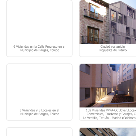
PROYECTO DE EJECUCIÓN DE
105 VPPA–OC JOVEN, LOCAL
EDIFICACIÓN DE 5 VIVIENDAS Y 3
COMERCIALES, TRASTEROS 
LOCALES EN EL MUNICIPIO DE
GARAJE, PARCELA C2, LA
BARGAS. (TOLEDO).
VENTILLA, TETUÁN – MADRI
PROYECTO BÁSICO DE 57
113 VPP, GARAJES Y TRASTER
VIVIENDAS, TRASTEROS Y GARAJES
MANZANA 14.3.1, ENSANC
EN BOADILLA DEL MONTE –
SUR, ALCORCÓN – MADRID
MADRID.