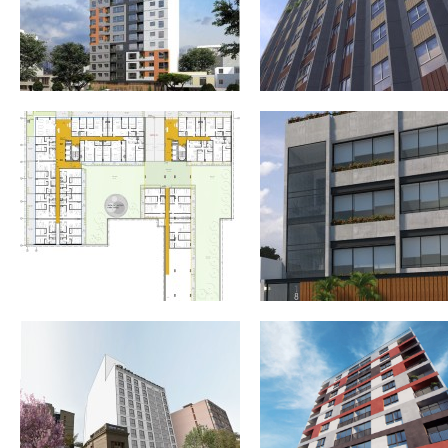
EDIFICIO MULTIFAMILIAR «SACO
EDIFICIO MULTIFAMILIAR
OLIVEROS» 86 VIVIENDAS EN
«TRADIZIONE» 94 VIVIENDAS
CERCADO DE LIMA. LIMA
JESÚS MARÍA. LIMA
EDIFICIO MULTIFAMILIAR «PLAZA
EDIFICIO MULTIFAMILIAR
MONET» 98 VIVIENDAS EN JESÚS
«ESSENZA» 65 VIVIENDAS 
MARÍA. LIMA
MIRAFLORES, LIMA.