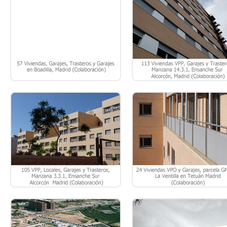
105 VPP, LOCALES, GARAJES Y
24 VPO Y GARAJE, PARCELA 
TRASTEROS, MANZANA 3.3.1,
A, LA VENTILLA, TETUÁN 
ENSANCHE SUR, ALCORCÓN –
MADRID.
MADRID.
PROYECTO BÁSICO PARA NUEVO
CONCURSO CENTRO DE SALU
HOSPITAL ELCHE-CREVILLENTE, EN
“RIVAS 1º DE MAYO” RIVA
EL SECTOR E-27, EN ELCHE –
VACIAMADRID – MADRID.
ALICANTE
CENTRO DE SALUD “LOS
CENTRO DE SALUD “PASEO