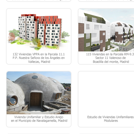
PROYECTO DE EJECUCIÓN DE
ESTUDIO Y DESARROLLO DE
EDIFICACIÓN DE 1 VIVIENDA
SOLUCIÓN ARQUITECTÓNIC
UNIFAMILIAR Y ESTUDIO ANEJO EN
MODULAR DE VIVIENDAS
EL MUNICIPIO DE NAVALAGAMELLA
UNIFAMILIARES DE 2 A 5
– MADRID.
DORMITORIOS.
PROYECTO DE EJECUCIÓN DE
SELECCIONADOS EN EL CONCU
EDIFICACIÓN DE 6 VIVIENDAS EN
“SOLUCIONES URBANAS 2005
LA C/ PROGRESO EN EL MUNICIPIO
CONCURSO PARA LA CIUDA
DE BARGAS – TOLEDO.
SOSTENIBLE”, EN LA CATEGORÍ
PROPUESTAS DE FUTURO: (
VIVIENDAS PARA ANCIANOS
JÓVENES Y ARTISTAS)