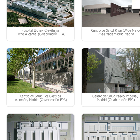
CASTILLOS”, ALCORCÓN – MADRID.
IMPERIAL” – MADRID.
HOSPITAL DEL TAJO, ARANJUEZ
HOSPITAL DE VALLECAS, (MADR
(MADRID).
PLANEAMIENTO Y PAISAJISMO
REFORMAS Y DISEÑO INTERI