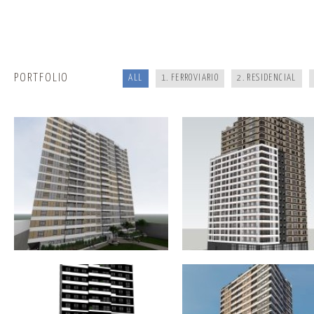
CONJUNTO RESIDENCIAL CON
EDIFICIO USOS MIXTO «COMER
LOCALES Y 472 DEPARTAMENTOS
+ RESIDENCIAL» CON 188
EN AV. VENEZUELA. CERCADO DE
DEPARTAMENTOS Y 5 LOCALES
LIMA
SURQUILLO. LIMA
PORTFOLIO
ALL
1. FERROVIARIO
2. RESIDENCIAL
EDIFICIO USO MIXO «LOCAL
EDIFICIO USO MIXTO
COMERCIAL + MULTIFAMILIAR»
«COMERCIAL+RESIDENCIAL» V
COLONIAL 2042 CON 150
ALBA CON 133 DEPARTAMENT
DEPARTAMENTOS Y LOCAL EN
2 LOCALES EN PUEBLO LIBRE. 
CERCADO DE LIMA
EDIFICIO MULTIFAMILIAR VARELA Y
EDIFICIO MULTIFAMILIAR «NE
ORBEGOSO. 130 DEPARTAMENTOS
108 VIVIENDAS EN PUEBLO LI